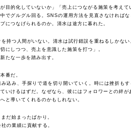
とが目的化していないか」「売上につながる施策を考えて
中でグルグル回る。SNSの運用方法を見直さなければな
ップにつなげられるのか。清水は途方に暮れた。
ウを持つ人間がいない。清水は試行錯誤を重ねるしかない
大切にしつつ、売上を意識した施策を打つ」。
た新たな一歩を踏み出す。
が本番だ。
踏み込み、手探りで道を切り開いていく。時には挫折もす
えていけるはずだ。なぜなら、彼にはフォロワーとの絆が
前へと導いてくれるのかもしれない。
、まだ始まったばかり。
会社の業績に貢献する。